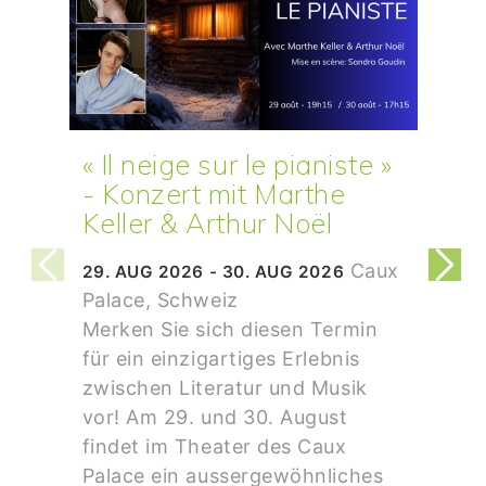
« Il neige sur le pianiste »
- Konzert mit Marthe
Keller & Arthur Noël
Caux
29. AUG 2026 - 30. AUG 2026
Palace, Schweiz
Merken Sie sich diesen Termin
für ein einzigartiges Erlebnis
zwischen Literatur und Musik
vor! Am 29. und 30. August
findet im Theater des Caux
Palace ein aussergewöhnliches