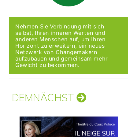
Nehmen Sie Verbindung mit sich
selbst, Ihren inneren Werten und
anderen Menschen auf, um Ihren
Horizont zu erweitern, ein neues
Netzwerk von Changemakern
aufzubauen und gemeinsam mehr
Gewicht zu bekommen.
DEMNÄCHST