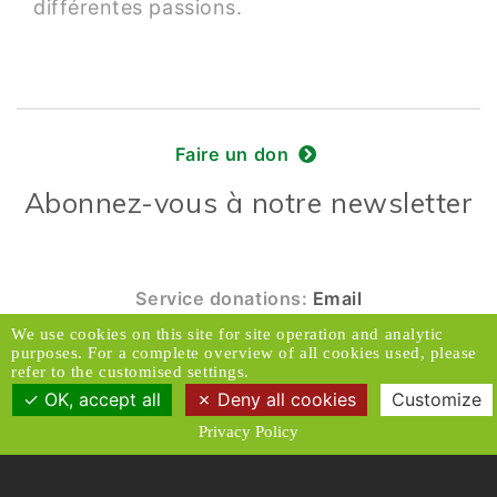
différentes passions.
Faire un don
Abonnez-vous à notre newsletter
Service donations:
Email
We use cookies on this site for site operation and analytic
© 2026 Caux Initiatives et Changement. Tous
purposes. For a complete overview of all cookies used, please
droits réservés.
refer to the customised settings.
OK, accept all
Deny all cookies
Customize
Contact & Accès
Clause de non-responsabilité
Privacy Policy
Médias
Politique de confidentialité
Conditions générales