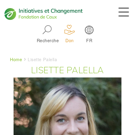
Skip to main navigation
Recherche
Don
FR
Main navigation
Breadcrumb
Home
Lisette Palella
LISETTE PALELLA