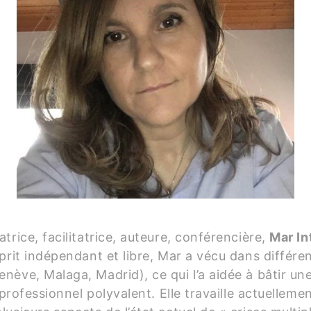
trice, facilitatrice, auteure, conférencière,
Mar In
prit indépendant et libre, Mar a vécu dans différen
nève, Malaga, Madrid), ce qui l’a aidée à bâtir un
l professionnel polyvalent. Elle travaille actuelle