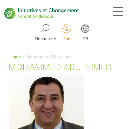
Skip to main navigation
Recherche
Don
FR
Main navigation
Breadcrumb
Home
Mohammed Abu-Nimer
MOHAMMED ABU-NIMER