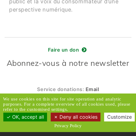
public et la voix du consommateur d’une
perspective numérique.
Faire un don
Abonnez-vous à notre newsletter
Service donations:
Email
We use cookies on this site for site operation and analytic
© 2026 Caux Initiatives et Changement. Tous
purposes. For a complete overview of all cookies used, please
droits réservés.
refer to the customised settings.
OK, accept all
Deny all cookies
Customize
Contact & Accès
Clause de non-responsabilité
Privacy Policy
Médias
Politique de confidentialité