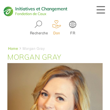
Skip to main navigation
Recherche
Don
FR
Main navigation
Breadcrumb
Home
Morgan Gray
MORGAN GRAY