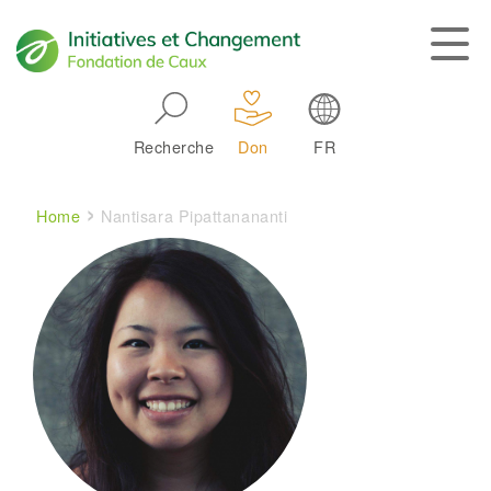
Skip to main navigation
Recherche
Don
FR
Main navigation
Breadcrumb
Home
Nantisara Pipattanananti