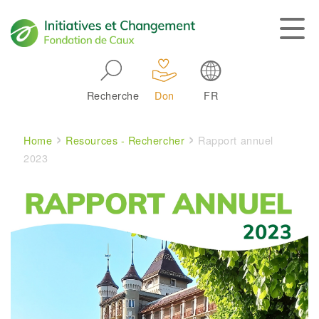
Skip to main navigation
Recherche
Don
FR
Main navigation
Breadcrumb
Home
Resources - Rechercher
Rapport annuel
2023