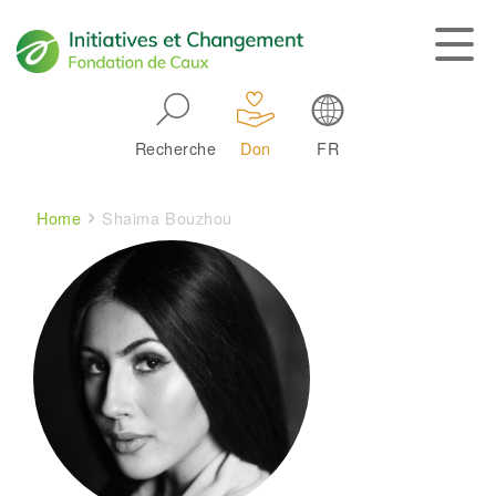
Skip to main navigation
Recherche
Don
FR
Main navigation
Breadcrumb
Home
Shaima Bouzhou