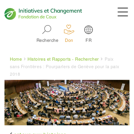
Skip to main navigation
Recherche
Don
FR
Main navigation
Breadcrumb
Home
Histoires et Rapports - Rechercher
Paix
sans Frontières : Pourparlers de Genève pour la paix
2018