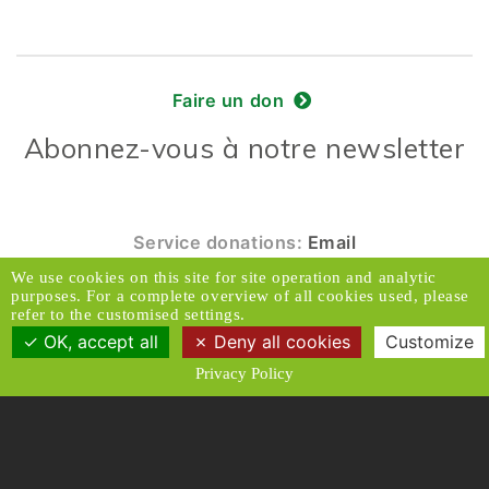
Faire un don
Abonnez-vous à notre newsletter
Service donations:
Email
We use cookies on this site for site operation and analytic
© 2026 Caux Initiatives et Changement. Tous
purposes. For a complete overview of all cookies used, please
droits réservés.
refer to the customised settings.
OK, accept all
Deny all cookies
Customize
Contact & Accès
Clause de non-responsabilité
Privacy Policy
Médias
Politique de confidentialité
Conditions générales
Designed and Produced by ACW