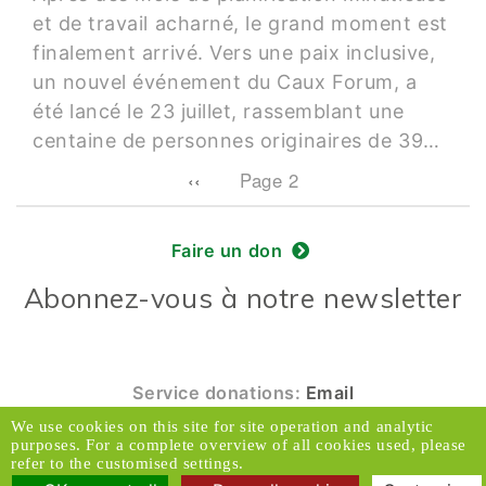
et de travail acharné, le grand moment est
finalement arrivé. Vers une paix inclusive,
un nouvel événement du Caux Forum, a
été lancé le 23 juillet, rassemblant une
centaine de personnes originaires de 39…
Pagination
Previous page
‹‹
Page 2
Faire un don
Abonnez-vous à notre newsletter
Service donations:
Email
We use cookies on this site for site operation and analytic
© 2026 Caux Initiatives et Changement. Tous
purposes. For a complete overview of all cookies used, please
droits réservés.
refer to the customised settings.