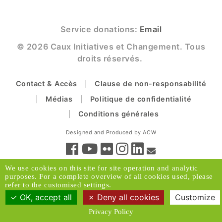
Service donations:
Email
© 2026 Caux Initiatives et Changement. Tous
droits réservés.
Contact & Accès
Clause de non-responsabilité
Médias
Politique de confidentialité
Conditions générales
Designed and Produced by ACW
We use cookies on this site for site operation and analytic
purposes. For a complete overview of all cookies used, please
refer to the customised settings.
OK, accept all
Deny all cookies
Customize
Privacy Policy
Retour