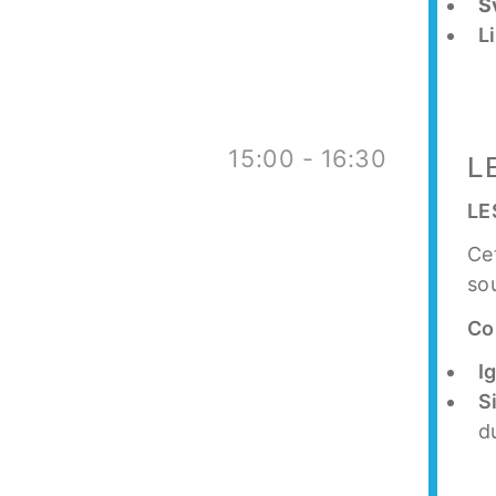
S
L
15:00 - 16:30
L
LE
Ce
so
Co
I
S
d