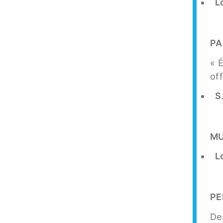
L
PA
« É
of
S
MU
L
PE
De