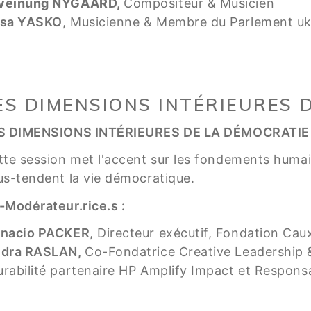
veinung NYGAARD,
Compositeur & Musicien
isa YASKO
, Musicienne & Membre du Parlement uk
ES DIMENSIONS INTÉRIEURES 
S DIMENSIONS INT
É
RIEURES DE LA D
É
MOCRATIE
tte session met l'accent sur les fondements humain
us-tendent la vie démocratique.
-Modérateur.rice.s :
gnacio PACKER
, Directeur exécutif, Fondation Cau
idra RASLAN
,
Co-Fondatrice Creative Leadership
urabilité partenaire HP Amplify Impact et Respo