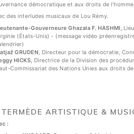
uvernance démocratique et aux droits de l'homm
ec des interludes musicaux de Lou Rémy.
ieutenante-Gouverneure Ghazala F. HASHMI,
Lie
irginie (États-Unis) - (message vidéo préenregistr
alendrier)
atjaž GRUDEN
, Directeur pour la démocratie, Cons
eggy HICKS,
Directrice de la Division des procédu
aut-Commissariat des Nations Unies aux droits d
NTERMÈDE ARTISTIQUE & MUSI
ec :