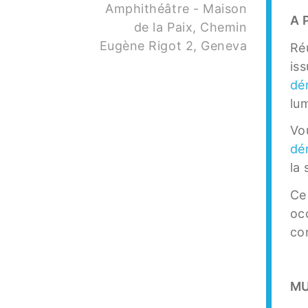
Amphithéâtre - Maison
A 
de la Paix, Chemin
Eugène Rigot 2, Geneva
Ré
iss
dé
lu
Vo
dé
la
Ce
occ
co
MU