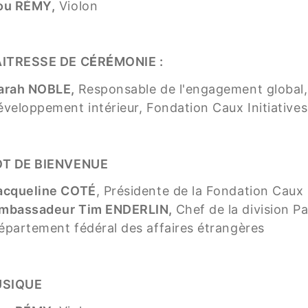
ou RÉMY,
Violon
ITRESSE DE C
É
R
É
MONIE :
arah NOBLE,
Responsable de l'engagement global, 
éveloppement intérieur, Fondation Caux Initiativ
T DE BIENVENUE
acqueline COTÉ
, Présidente de la Fondation Caux
mbassadeur Tim ENDERLIN,
Chef de la division P
épartement fédéral des affaires étrangères
SIQUE