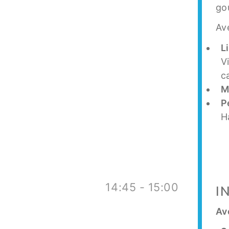
go
Av
L
V
c
M
P
H
14:45 - 15:00
I
Av