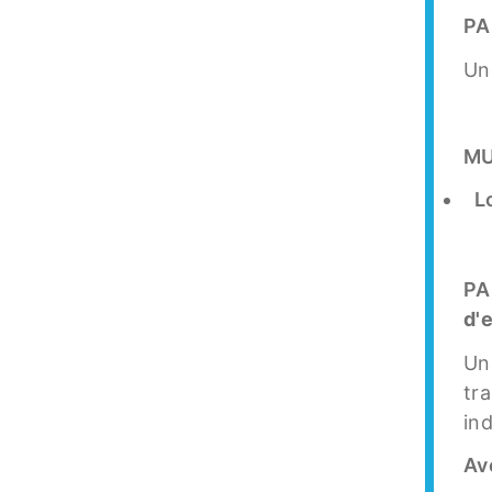
PA
Un
MU
L
PA
d'
Une
tr
ind
Av