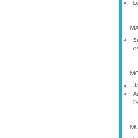
L
MA
S
d
MO
J
A
D
MU