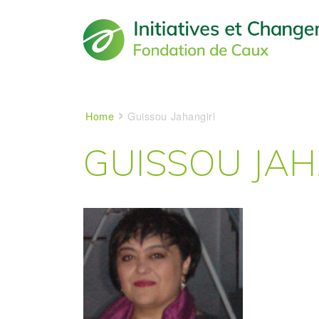
Main navigation
Breadcrumb
Home
Guissou Jahangiri
GUISSOU JAH