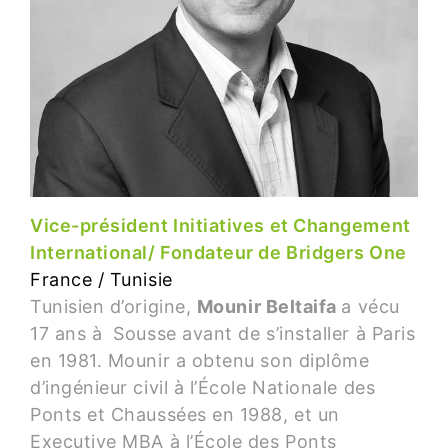
Vice-président Initiatives et Changement
International/ Fondateur de Bridgers One
France / Tunisie
Tunisien d’origine,
Mounir Beltaifa
a vécu
17 ans à Sousse avant de s’installer à Paris
en 1981. Mounir a obtenu son diplôme
d’ingénieur civil à l’École Nationale des
Ponts et Chaussées en 1988, et un
Executive MBA à l’École des Ponts