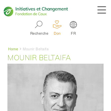
Skip to main navigation
Recherche
Don
FR
Main navigation
Breadcrumb
Home
Mounir Beltaifa
MOUNIR BELTAIFA