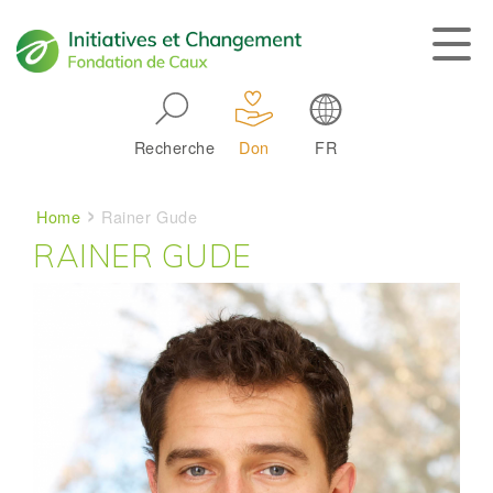
Skip to main navigation
Recherche
Don
FR
Main navigation
Breadcrumb
Home
Rainer Gude
RAINER GUDE