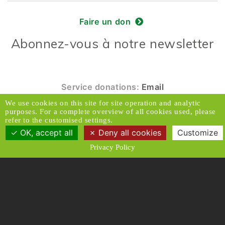
Faire un don
Abonnez-vous à notre newsletter
Service donations:
Email
We use cookies on this site for site operation and analytic
© 2026 Caux Initiatives et Changement. Tous
purposes. For a complete overview of all cookies used, please
droits réservés.
refer to the customised settings.
OK, accept all
Deny all cookies
Customize
Contact & Accès
Clause de non-responsabilité
Privacy Policy
Médias
Politique de confidentialité
Conditions générales
Designed and Produced by ACW