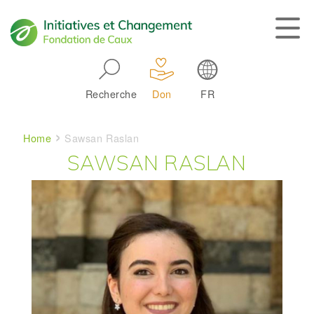
Skip to main navigation
Recherche
Don
FR
Main navigation
Breadcrumb
Home
Sawsan Raslan
SAWSAN RASLAN