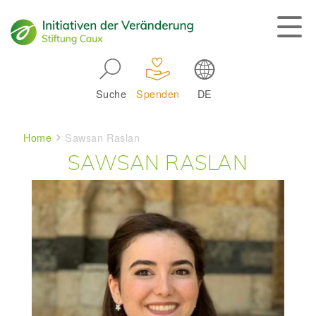
Skip to main navigation
Suche
Spenden
DE
Main navigation
Breadcrumb
Home
Sawsan Raslan
SAWSAN RASLAN