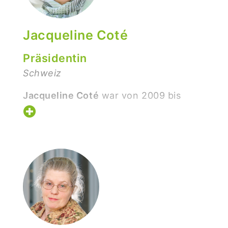
Jacqueline Coté
Präsidentin
Schweiz
Jacqueline Coté
war von 2009 bis
2021 als Direktorin für
Öffentlichkeitsarbeit und zuvor als
Leiterin der Kommunikationsabteilung
des Hochschulinstituts für
internationale und Entwicklungsstudien
in Genf tätig. In dieser Funktion war sie
massgeblich am Aufbau des neuen
Campus des Instituts, des Maison de la
Paix, als lebendiges Konferenz- und
Seminarzentrum beteiligt und festigte