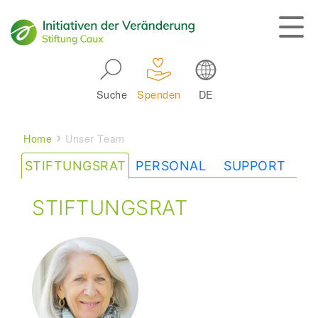
Skip to main navigation
Suche
Spenden
DE
Main navigation
Breadcrumb
Home
Unser Team
STIFTUNGSRAT
PERSONAL
SUPPORT
STIFTUNGSRAT