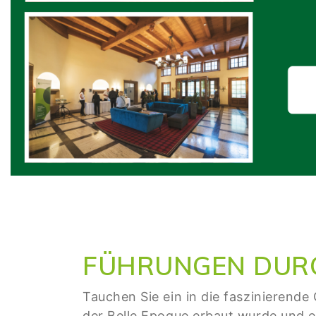
FÜHRUNGEN DURC
Tauchen Sie ein in die faszinierend
der Belle Epoque erbaut wurde und e