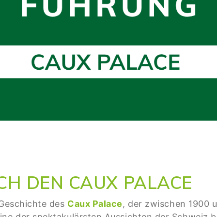
H DEN CAUX PALACE
e Geschichte des
Caux Palace
, der zwischen 1900 
ine der spektakulärsten Aussichten der Schweiz bi