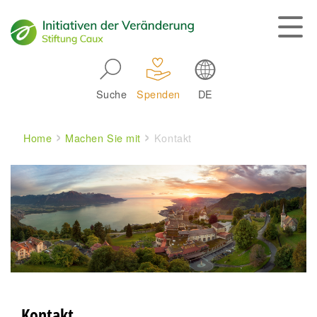
Skip to main navigation
Suche
Spenden
DE
Main navigation
Breadcrumb
Home
Machen Sie mit
Kontakt