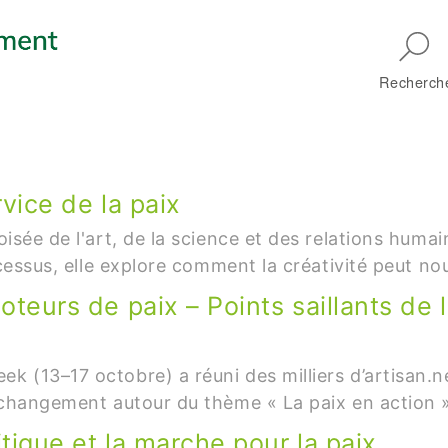
Skip to main navigation
Recherch
rvice de la paix
oisée de l'art, de la science et des relations huma
rocessus, elle explore comment la créativité peut nou
moteurs de paix – Points saillants de
k (13–17 octobre) a réuni des milliers d’artisan.ne
du changement autour du thème « La paix en action »
itique et la marche pour la paix