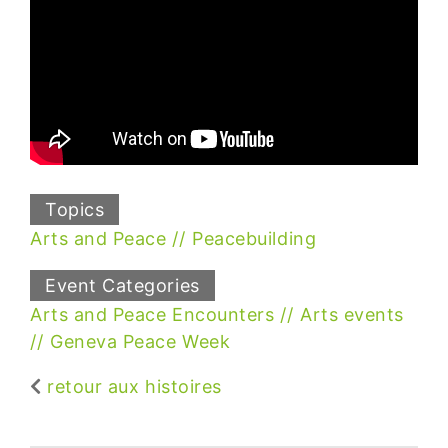
Topics
Arts and Peace
Peacebuilding
Event Categories
Arts and Peace Encounters
Arts events
Geneva Peace Week
retour aux histoires