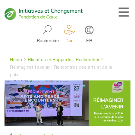
Skip to main navigation
Recherche
Don
FR
Main navigation
Breadcrumb
Home
Histoires et Rapports - Rechercher
Réimaginer l'avenir : Rencontres des arts et de la
paix