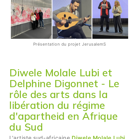
Présentation du projet JerusalemS
Diwele Molale Lubi et
Delphine Digonnet - Le
rôle des arts dans la
libération du régime
d'apartheid en Afrique
du Sud
L'artiste sud-africaine
Diwele Molale Lubi