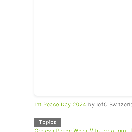
Int Peace Day 2024
by IofC Switzer
Topics
Geneva Peace Week
International