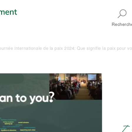
Skip to main navigation
Recherch
urnée internationale de la paix 2024: Que signifie la paix pour v