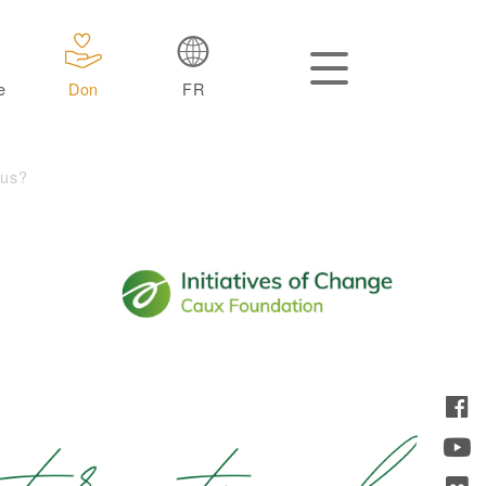
e
Don
FR
ous?