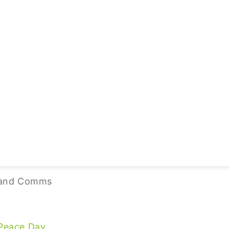
land Comms
 Peace Day