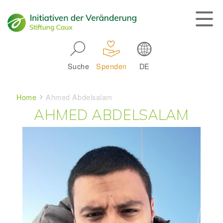
Skip to main navigation
Suche
Spenden
DE
Main navigation
Breadcrumb
Home
Ahmed Abdelsalam
AHMED ABDELSALAM