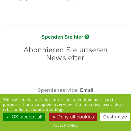
Spenden Sie hier
Abonnieren Sie unseren
Newsletter
Spendenservice:
Email
We use cookies on this site for site operation and analytic
© 2026 Caux Initiativen der Veränderung. Alle
purposes. For a complete overview of all cookies used, please
Rechte vorbehalten.
refer to the customised settings.
OK, accept all
Deny all cookies
Customize
Kontakt & Adresse
Haftungsausschluss
Privacy Policy
Medien
Datenschutzrichtlinien