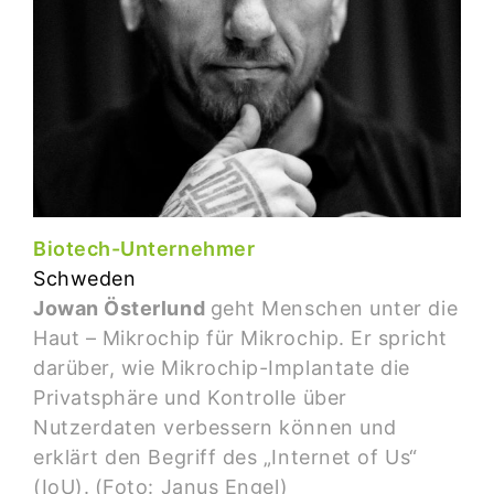
Biotech-Unternehmer
Schweden
Jowan Österlund
geht Menschen unter die
Haut – Mikrochip für Mikrochip. Er spricht
darüber, wie Mikrochip-Implantate die
Privatsphäre und Kontrolle über
Nutzerdaten verbessern können und
erklärt den Begriff des „Internet of Us“
(IoU).
(Foto: Janus Engel)