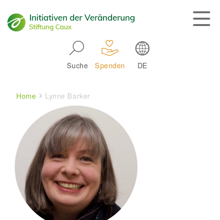
Skip to main navigation
Suche
Spenden
DE
Main navigation
Breadcrumb
Home
Lynne Barker