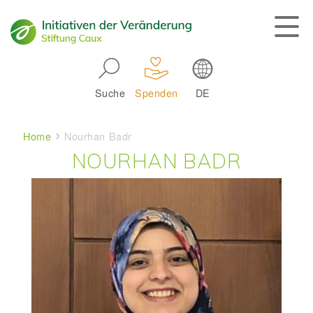
Skip to main navigation
Suche
Spenden
DE
Main navigation
Breadcrumb
Home
Nourhan Badr
NOURHAN BADR