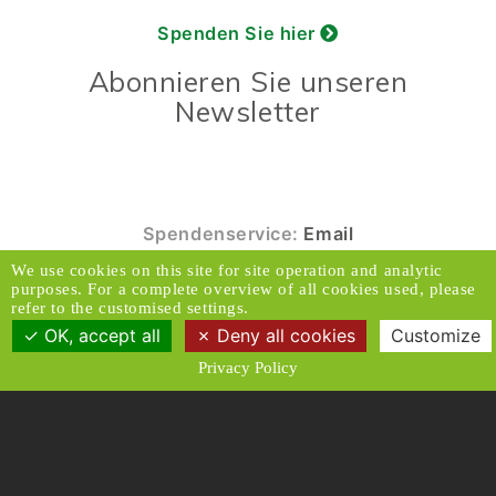
Spenden Sie hier
Abonnieren Sie unseren
Newsletter
Spendenservice:
Email
We use cookies on this site for site operation and analytic
© 2026 Caux Initiativen der Veränderung. Alle
purposes. For a complete overview of all cookies used, please
Rechte vorbehalten.
refer to the customised settings.
OK, accept all
Deny all cookies
Customize
Kontakt & Adresse
Haftungsausschluss
Privacy Policy
Medien
Datenschutzrichtlinien
Allgemeine Geschäftsbedingungen
Designed and Produced by ACW