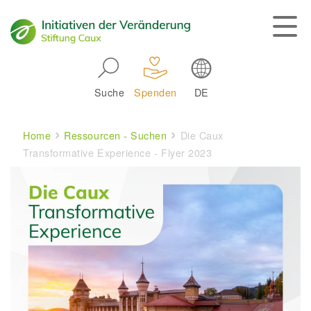
Skip to main navigation
Suche
Spenden
DE
Main navigation
Breadcrumb
Home
Ressourcen - Suchen
Die Caux
Transformative Experience - Flyer 2023