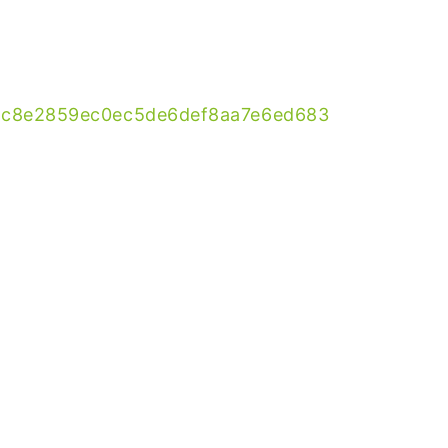
44c8e2859ec0ec5de6def8aa7e6ed683