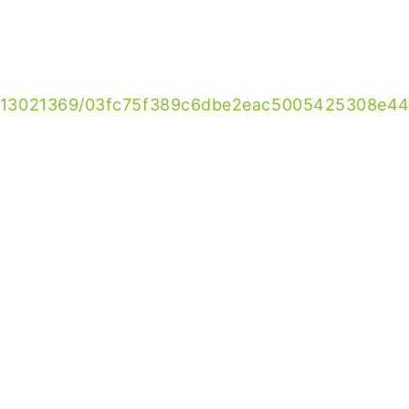
03/213021369/03fc75f389c6dbe2eac5005425308e