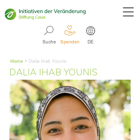
Skip to main navigation
Suche
Spenden
DE
Main navigation
Breadcrumb
Home
Dalia Ihab Younis
DALIA IHAB YOUNIS