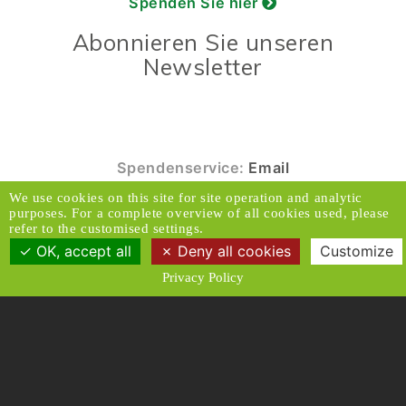
Spenden Sie hier
Abonnieren Sie unseren
Newsletter
Spendenservice:
Email
We use cookies on this site for site operation and analytic
© 2026 Caux Initiativen der Veränderung. Alle
purposes. For a complete overview of all cookies used, please
Rechte vorbehalten.
refer to the customised settings.
OK, accept all
Deny all cookies
Customize
Kontakt & Adresse
Haftungsausschluss
Privacy Policy
Medien
Datenschutzrichtlinien
Allgemeine Geschäftsbedingungen
Designed and Produced by ACW