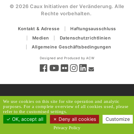
© 2026 Caux Initiativen der Veränderung. Alle
Rechte vorbehalten.
Kontakt & Adresse
Haftungsausschluss
Medien
Datenschutzrichtlinien
Allgemeine Geschäftsbedingungen
Designed and Produced by ACW
We use cookies on this site for site operation and analytic
purposes. For a complete overview of all cookies used, please
refer to the customised settings.
OK, accept all
Deny all cookies
Customize
Privacy Policy
Zurück