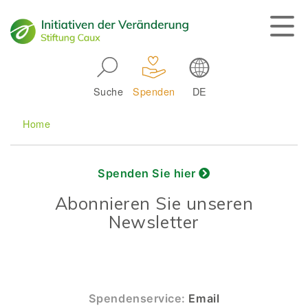
Skip to main navigation
Suche
Spenden
DE
Main navigation
Breadcrumb
Home
Spenden Sie hier
Abonnieren Sie unseren
Newsletter
Spendenservice:
Email