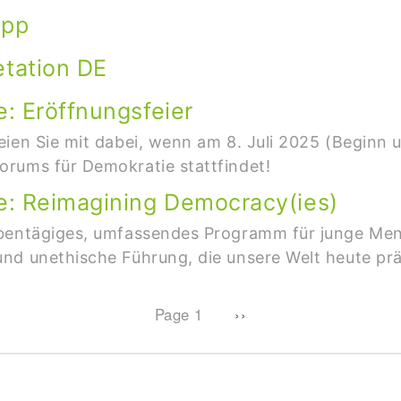
app
etation DE
: Eröffnungsfeier
eien Sie mit dabei, wenn am 8. Juli 2025 (Beginn
rums für Demokratie stattfindet!
e: Reimagining Democracy(ies)
bentägiges, umfassendes Programm für junge Mens
nd unethische Führung, die unsere Welt heute präg
Next page
Page 1
››