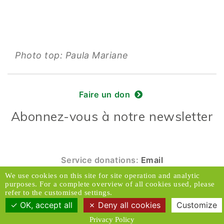
Photo top: Paula Mariane
Faire un don
Abonnez-vous à notre newsletter
Service donations:
Email
We use cookies on this site for site operation and analytic
© 2026 Caux Initiatives et Changement. Tous
purposes. For a complete overview of all cookies used, please
droits réservés.
refer to the customised settings.
OK, accept all
Deny all cookies
Customize
Contact & Accès
Clause de non-responsabilité
Privacy Policy