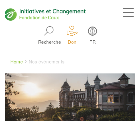
Skip to main navigation
Recherche
Don
FR
Main navigation
Breadcrumb
Home
Nos événements