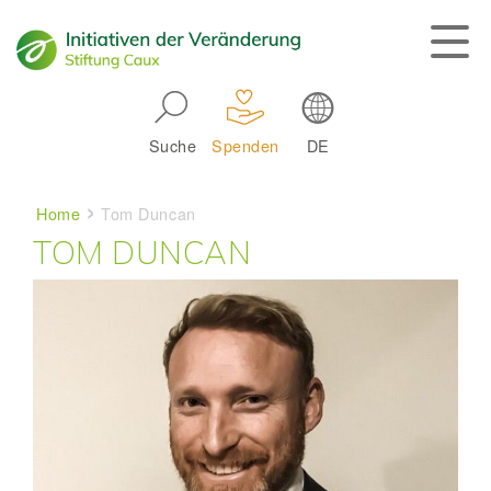
Skip to main navigation
Suche
Spenden
DE
Main navigation
Breadcrumb
Home
Tom Duncan
TOM DUNCAN