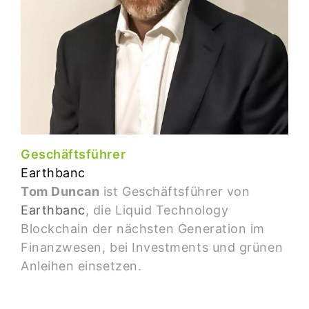
Geschäftsführer
Earthbanc
Tom Duncan
ist Geschäftsführer von
Earthbanc
, die Liquid Technology
Blockchain der nächsten Generation im
Finanzwesen, bei Investments und grünen
Anleihen einsetzen.