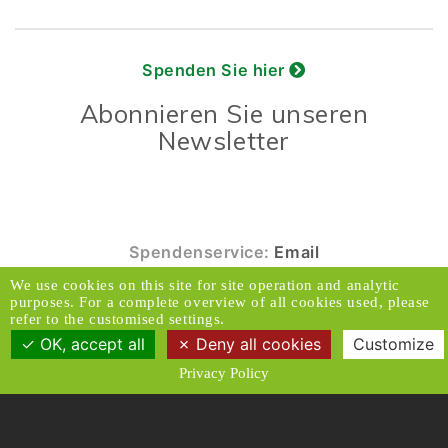
Spenden Sie hier
Abonnieren Sie unseren
Newsletter
Spendenservice:
Email
© 2026 Caux Initiativen der Veränderung. Alle
We use cookies on this site for site operation and analytic
purposes. For a complete overview of all cookies used, please
Rechte vorbehalten.
refer to the customised settings.
OK, accept all
Deny all cookies
Customize
Kontakt & Adresse
Haftungsausschluss
Privacy Policy
Medien
Datenschutzrichtlinien
Allgemeine Geschäftsbedingungen