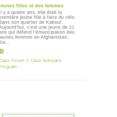
jeunes filles et des femmes
Swiss Am
Dahinden
Il y a quatre ans, elle était la
academic 
première jeune fille à faire du vélo
faculty a
dans son quartier de Kaboul.
celebrati
Aujourd’hui, c’est une jeune de 21
of the Ca
ans qui défend l’émancipation des
the Swiss
jeunes femmes en Afghanistan.
Sa...
Caux Scho
Caux Forum
//
Caux Scholars
Program