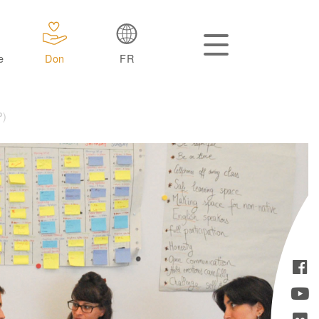
e
Don
FR
P)