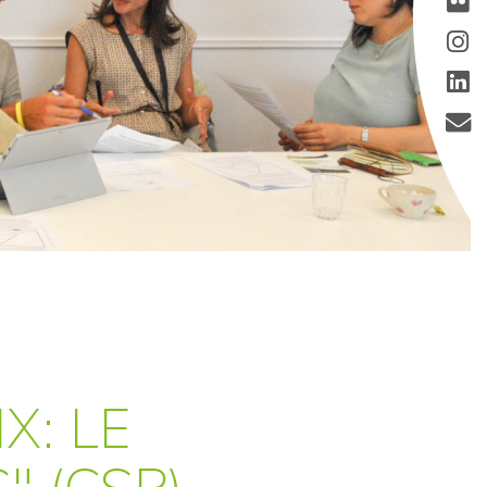
X: LE
 (CSP)