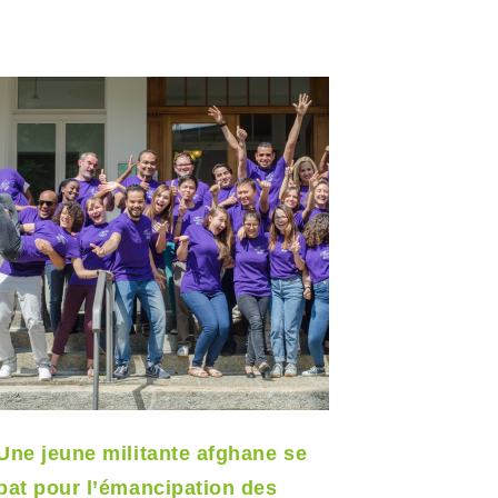
Une jeune militante afghane se
Le prog
bat pour l’émancipation des
fête son