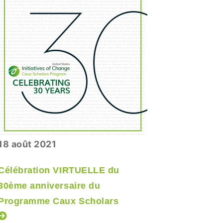
18 août 2021
04 août 
Célébration VIRTUELLE du
30 ans 
30ème anniversaire du
Scholars
Programme Caux Scholars