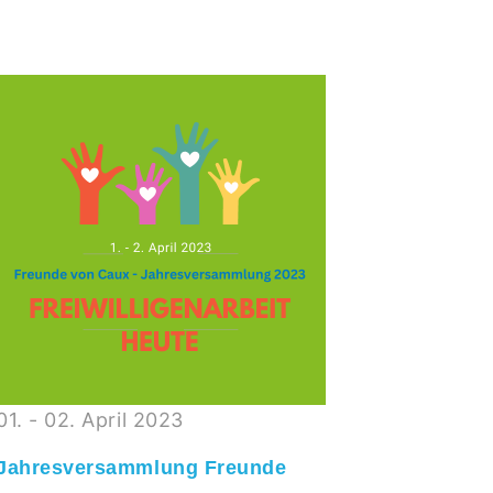
01. - 02. April 2023
11. - 12
Jahresversammlung Freunde
Wochene