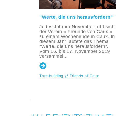
 können"
"Werte, die uns herausfordern"
vember
Jedes Jahr im November trifft sich
n Freunde
der Verein « Freunde von Caux »
chweiz, um
zu einem Wochenende in Caux. In
eiten,
diesem Jahr lautete das Thema
 Caux
"Werte, die uns herausfordern".
mit dem
Vom 16. bis 17. November 2019
versammel...
//
Trustbuilding
Friends of Caux