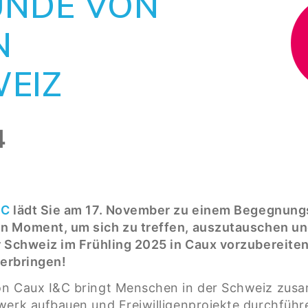
UNDE VON
N
WEIZ
4
fC
lädt Sie am 17. November zu einem Begegnungs
n Moment, um sich zu treffen, auszutauschen 
r Schweiz im Frühling 2025 in Caux vorzubereiten
verbringen!
on Caux I&C bringt Menschen in der Schweiz zusa
werk aufbauen und Freiwilligenprojekte durchfüh