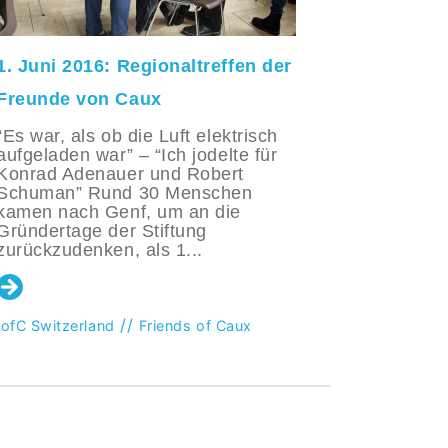
1. Juni 2016: Regionaltreffen der
"Der Wel
Freunde von Caux
Am Sonnt
2024, tra
“Es war, als ob die Luft elektrisch
von Caux 
aufgeladen war” – “Ich jodelte für
ein Woch
Konrad Adenauer und Robert
das im F
Schuman” Rund 30 Menschen
Palace st
kamen nach Genf, um an die
Ziel, neu.
Gründertage der Stiftung
zurückzudenken, als 1...
Friends of
//
IofC Switzerland
Friends of Caux