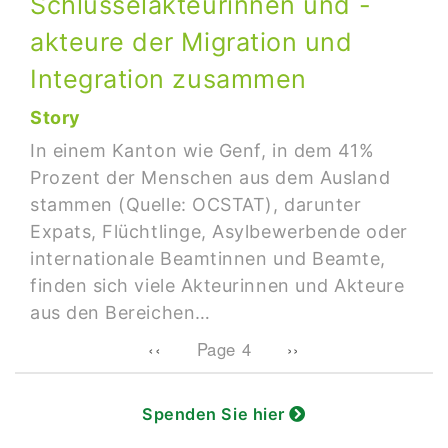
Schlüsselakteurinnen und -
akteure der Migration und
Integration zusammen
Story
In einem Kanton wie Genf, in dem 41%
Prozent der Menschen aus dem Ausland
stammen (Quelle: OCSTAT), darunter
Expats, Flüchtlinge, Asylbewerbende oder
internationale Beamtinnen und Beamte,
finden sich viele Akteurinnen und Akteure
aus den Bereichen…
Pagination
Previous page
Next page
‹‹
Page 4
››
Spenden Sie hier