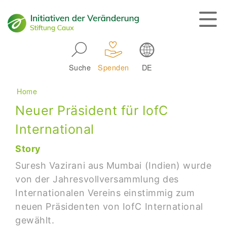
Skip to main navigation
Suche
Spenden
DE
Main navigation
Breadcrumb
Home
Neuer Präsident für IofC
International
Story
Suresh Vazirani aus Mumbai (Indien) wurde
von der Jahresvollversammlung des
Internationalen Vereins einstimmig zum
neuen Präsidenten von IofC International
gewählt.