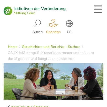
Skip to main navigation
Suche
Spenden
DE
Main navigation
Breadcrumb
Home
Geschichten und Berichte - Suchen
CAUX-IofC bringt Schlüsselakteurinnen und -akteure
der Migration und Integration zusammen