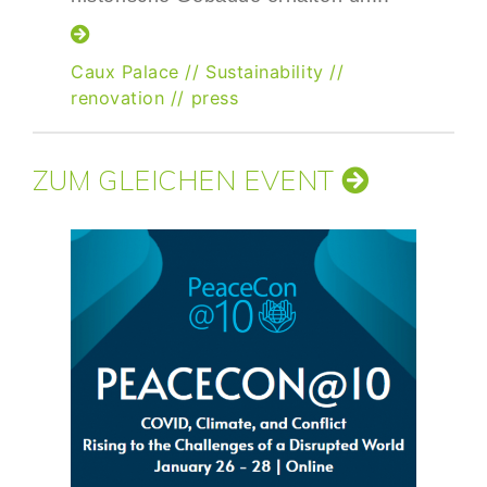
Caux Palace
//
Sustainability
//
renovation
//
press
ZUM GLEICHEN EVENT