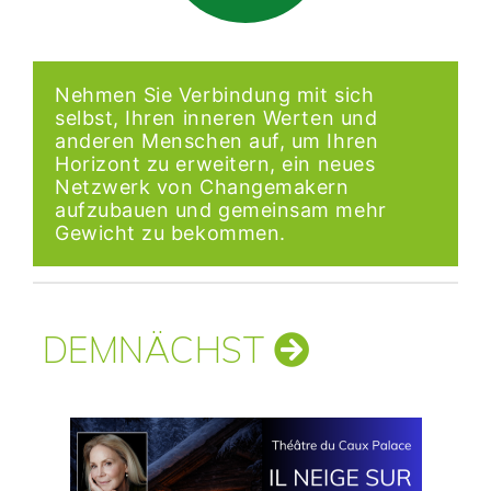
Nehmen Sie Verbindung mit sich
selbst, Ihren inneren Werten und
anderen Menschen auf, um Ihren
Horizont zu erweitern, ein neues
Netzwerk von Changemakern
aufzubauen und gemeinsam mehr
Gewicht zu bekommen.
DEMNÄCHST