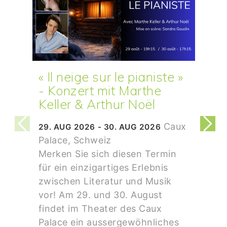
« Il neige sur le pianiste »
- Konzert mit Marthe
Keller & Arthur Noël
Caux
29. AUG 2026 - 30. AUG 2026
Palace, Schweiz
Merken Sie sich diesen Termin
für ein einzigartiges Erlebnis
zwischen Literatur und Musik
vor! Am 29. und 30. August
findet im Theater des Caux
Palace ein aussergewöhnliches