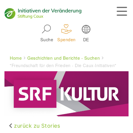
Skip to main navigation
Suche
Spenden
DE
Main navigation
Breadcrumb
Home
Geschichten und Berichte - Suchen
"Freundschaft für den Frieden - Die Caux-Initiativen"
zurück zu Stories