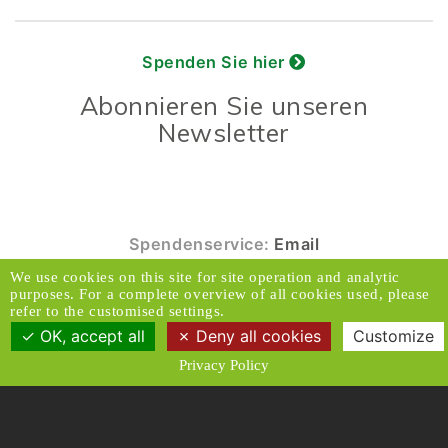
Spenden Sie hier
Abonnieren Sie unseren
Newsletter
Spendenservice:
Email
We use cookies on this site for site operation and analytic
© 2026 Caux Initiativen der Veränderung. Alle
purposes. For a complete overview of all cookies used, please
Rechte vorbehalten.
refer to the customised settings.
OK, accept all
Deny all cookies
Customize
Kontakt & Adresse
Haftungsausschluss
Privacy Policy
Medien
Datenschutzrichtlinien
Allgemeine Geschäftsbedingungen