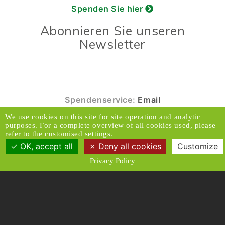
Spenden Sie hier
Abonnieren Sie unseren
Newsletter
Spendenservice:
Email
We use cookies on this site for site operation and analytic
© 2026 Caux Initiativen der Veränderung. Alle
purposes. For a complete overview of all cookies used, please
Rechte vorbehalten.
refer to the customised settings.
OK, accept all
Deny all cookies
Customize
Kontakt & Adresse
Haftungsausschluss
Privacy Policy
Medien
Datenschutzrichtlinien
Allgemeine Geschäftsbedingungen
Designed and Produced by ACW