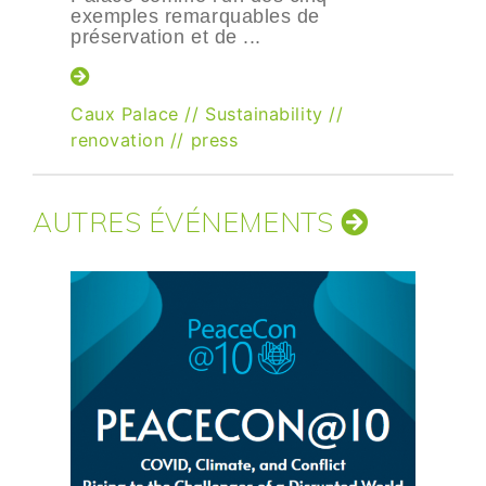
exemples remarquables de
préservation et de ...
Caux Palace
//
Sustainability
//
renovation
//
press
AUTRES ÉVÉNEMENTS