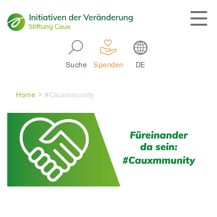
Skip to main navigation
Suche
Spenden
DE
Main navigation
Breadcrumb
Home
#Cauxmmunity