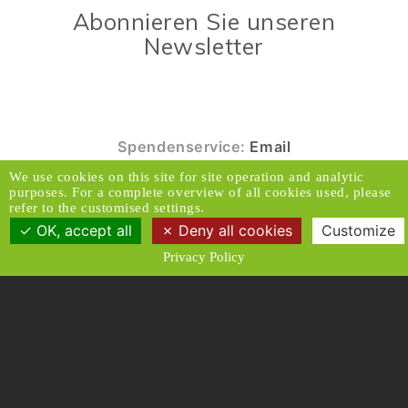
Abonnieren Sie unseren
Newsletter
Spendenservice:
Email
We use cookies on this site for site operation and analytic
© 2026 Caux Initiativen der Veränderung. Alle
purposes. For a complete overview of all cookies used, please
Rechte vorbehalten.
refer to the customised settings.
OK, accept all
Deny all cookies
Customize
Kontakt & Adresse
Haftungsausschluss
Privacy Policy
Medien
Datenschutzrichtlinien
Allgemeine Geschäftsbedingungen
Designed and Produced by ACW