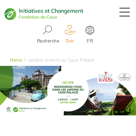
Skip to main navigation
Recherche
Don
FR
Main navigation
Breadcrumb
Home
Jardins ouverts au Caux Palace