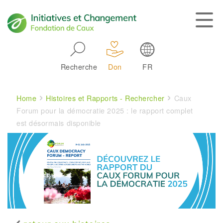
Skip to main navigation
Recherche
Don
FR
Main navigation
Breadcrumb
Home
Histoires et Rapports - Rechercher
Caux
Forum pour la démocratie 2025 : le rapport complet
est désormais disponible