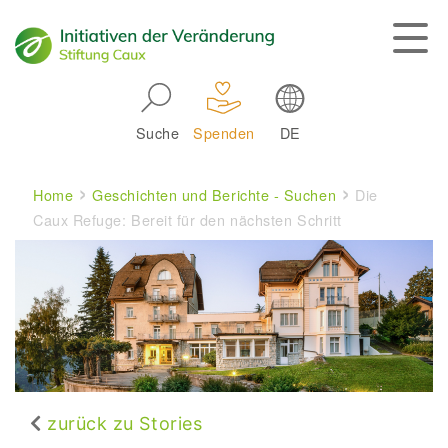
Skip to main navigation
Suche
Spenden
DE
Main navigation
Breadcrumb
Home
Geschichten und Berichte - Suchen
Die
Caux Refuge: Bereit für den nächsten Schritt
zurück zu Stories