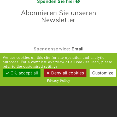
Spenden Sie hier
Abonnieren Sie unseren
Newsletter
Spendenservice:
Email
We use cookies on this site for site operation and analytic
© 2026 Caux Initiativen der Veränderung. Alle
purposes. For a complete overview of all cookies used, please
Rechte vorbehalten.
refer to the customised settings.
OK, accept all
Deny all cookies
Customize
Kontakt & Adresse
Haftungsausschluss
Privacy Policy
Medien
Datenschutzrichtlinien
Allgemeine Geschäftsbedingungen
Designed and Produced by ACW