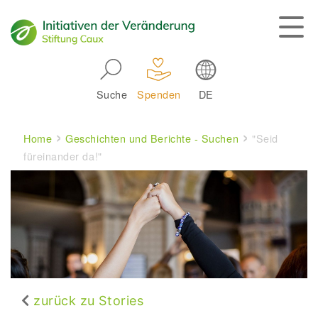
Skip to main navigation
Suche
Spenden
DE
Main navigation
Breadcrumb
Home
Geschichten und Berichte - Suchen
"Seid
füreinander da!"
zurück zu Stories