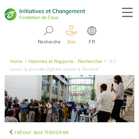
Skip to main navigation
Recherche
Don
FR
Main navigation
Breadcrumb
Home
Histoires et Rapports - Rechercher
I&C
ouvre la journée digitale suisse à Genève
retour aux histoires